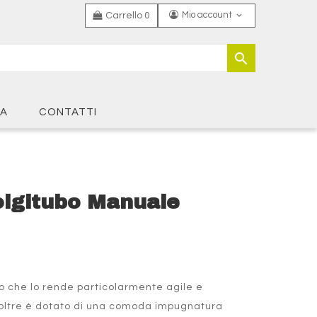
Mio account
keyboard_arrow_down
Carrello
0
search
TA
CONTATTI
olgitubo Manuale
nio che lo rende particolarmente agile e
 inoltre è dotato di una comoda impugnatura