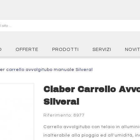
O
OFFERTE
PRODOTTI
SERVIZI
NOVI
er carrello avvolgitubo manuale Silveral
Claber Carrello Avv
Silveral
Riferimento: 8977
Carrello avvolgitubo con telaio in allumi
inalterabile alla pioggia ed all'umidità,