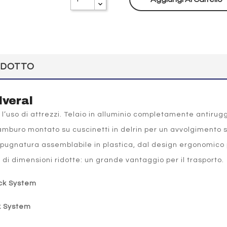
ODOTTO
lveral
 l’uso di attrezzi. Telaio in alluminio completamente antirug
 Tamburo montato su cuscinetti in delrin per un avvolgimento 
Impugnatura assemblabile in plastica, dal design ergonomico
di dimensioni ridotte: un grande vantaggio per il trasporto.
ick System
k System