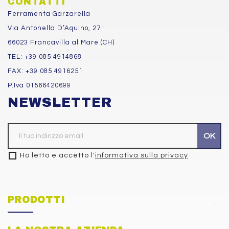
CONTATTI
Ferramenta Garzarella
Via Antonella D’Aquino, 27
66023 Francavilla al Mare (CH)
TEL: +39 085 4914868
FAX: +39 085 4916251
P.Iva 01566420699
NEWSLETTER
Ho letto e accetto l'
informativa sulla privacy
PRODOTTI
keyboard_arrow_down