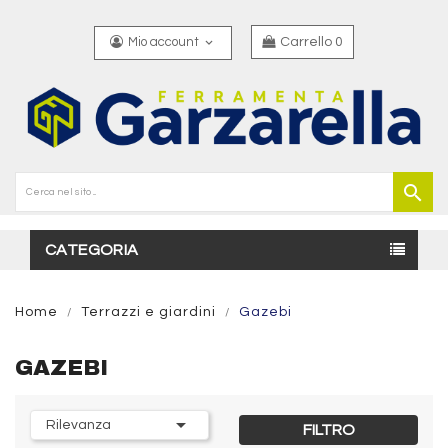
Mio account
Carrello
0
keyboard_arrow_down
search
CATEGORIA
Home
Terrazzi e giardini
Gazebi
GAZEBI

Rilevanza
FILTRO